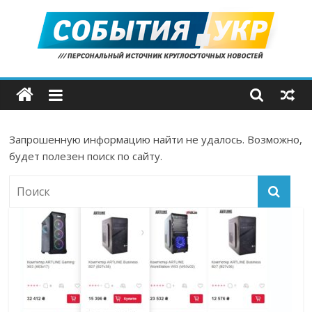
Skip
to
content
События.укр
—
Запрошенную информацию найти не удалось. Возможно,
важные
будет полезен поиск по сайту.
новости
со
всего
мира