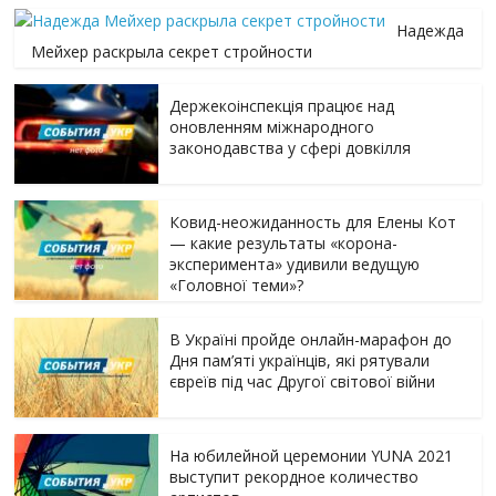
Надежда
Мейхер раскрыла секрет стройности
Держекоінспекція працює над
оновленням міжнародного
законодавства у сфері довкілля
Ковид-неожиданность для Елены Кот
— какие результаты «корона-
эксперимента» удивили ведущую
«Головної теми»?
В Україні пройде онлайн-марафон до
Дня пам’яті українців, які рятували
євреїв під час Другої світової війни
На юбилейной церемонии YUNA 2021
выступит рекордное количество