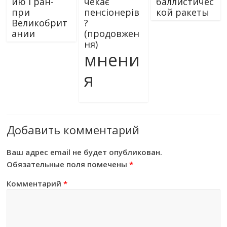
ию Гран-
чекає
баллистичес
при
пенсіонерів
кой ракеты
Великобрит
?
ании
(продовжен
ня)
мнени
я
Добавить комментарий
Ваш адрес email не будет опубликован.
Обязательные поля помечены
*
Комментарий
*