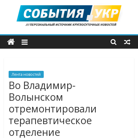
Skip
to
content
События.укр
—
важные
Лента новостей
новости
Во Владимир-
Волынском
со
отремонтировали
всего
терапевтическое
отделение
мира