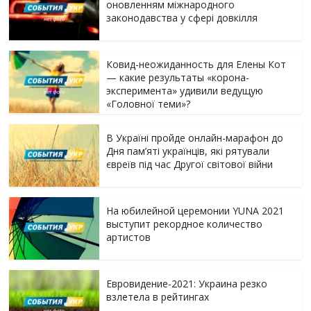
оновленням міжнародного
законодавства у сфері довкілля
Ковид-неожиданность для Елены Кот
— какие результаты «корона-
эксперимента» удивили ведущую
«Головної теми»?
В Україні пройде онлайн-марафон до
Дня пам’яті українців, які рятували
євреїв під час Другої світової війни
На юбилейной церемонии YUNA 2021
выступит рекордное количество
артистов
Евровидение-2021: Украина резко
взлетела в рейтингах