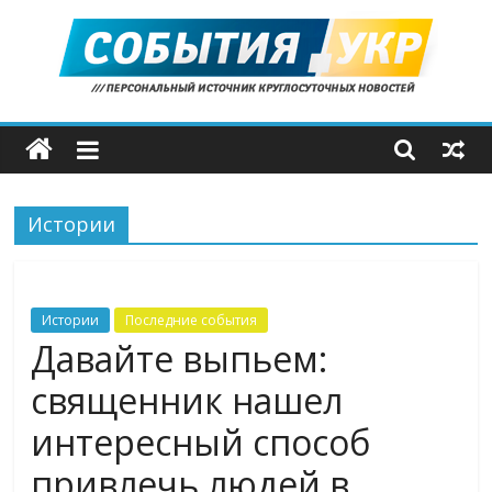
Skip
to
content
События.укр
—
Истории
важные
новости
Истории
Последние события
Давайте выпьем:
со
священник нашел
всего
интересный способ
мира
привлечь людей в