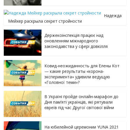
Надежда
Мейхер раскрыла секрет стройности
Держекоінспекція працює над
оновленням міжнародного
законодавства у сфері довкілля
Ковид-неожиданность для Елены Кот
— какие результаты «корона-
эксперимента» удивили ведущую
«Головної теми»?
В Україні пройде онлайн-марафон до
Дня пам’яті українців, які рятували
євреїв під час Другої світової війни
На юбилейной церемонии YUNA 2021