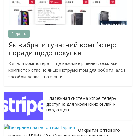
Гаджеты
Як вибрати сучасний комп’ютер:
поради щодо покупки
Купівля комп’ютера — це важливе рішення, оскільки
комп’ютер стає не лише інструментом для роботи, але і
засобом розваг, навчання і
Платежная система Stripe теперь
доступна для украинских онлайн-
продавцов
Открытие оптового
магазина ЦУМ.УКР в Украине: прямые поставки