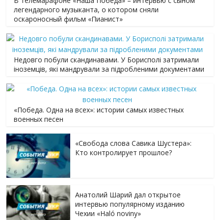
В телемарафоне «Наша Победа» – интервью с сыном
легендарного музыканта, о котором сняли
оскароносный фильм «Пианист»
Недовго побули скандинавами. У Борисполі затримали
іноземців, які мандрували за підробленими документами
«Победа. Одна на всех»: истории самых известных
военных песен
«Свобода слова Савика Шустера»:
Кто контролирует прошлое?
Анатолий Шарий дал открытое
интервью популярному изданию
Чехии «Haló noviny»