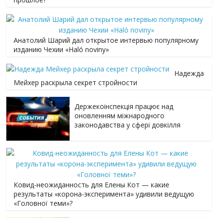
Анатолий Шарий дал открытое интервью популярному
изданию Чехии «Haló noviny»
Надежда
Мейхер раскрыла секрет стройности
Держекоінспекція працює над
оновленням міжнародного
законодавства у сфері довкілля
Ковид-неожиданность для Елены Кот — какие
результаты «корона-эксперимента» удивили ведущую
«Головної теми»?