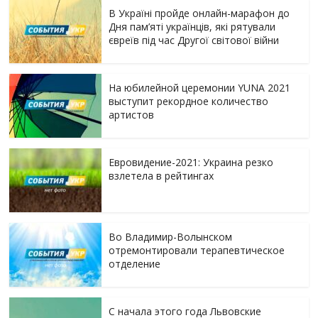
В Україні пройде онлайн-марафон до
Дня пам’яті українців, які рятували
євреїв під час Другої світової війни
На юбилейной церемонии YUNA 2021
выступит рекордное количество
артистов
Евровидение-2021: Украина резко
взлетела в рейтингах
Во Владимир-Волынском
отремонтировали терапевтическое
отделение
С начала этого года Львовские