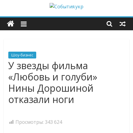
Skip
to
События.укр
content
—
важные
Шоу-бизнес
новости
У звезды фильма
«Любовь и голуби»
со
Нины Дорошиной
всего
отказали ноги
мира
Просмотры:
343 624
каждый