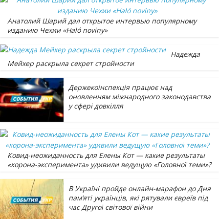
Анатолий Шарий дал открытое интервью популярному
изданию Чехии «Haló noviny»
Надежда
Мейхер раскрыла секрет стройности
Держекоінспекція працює над
оновленням міжнародного законодавства
у сфері довкілля
Ковид-неожиданность для Елены Кот — какие результаты
«корона-эксперимента» удивили ведущую «Головної теми»?
В Україні пройде онлайн-марафон до Дня
пам’яті українців, які рятували євреїв під
час Другої світової війни