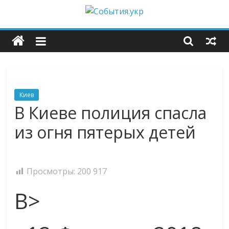
Skip
to
События.укр
content
—
важные
Киев
новости
В Киеве полиция спасла
из огня пятерых детей
со
всего
Просмотры:
200 917
мира
В>
каждый